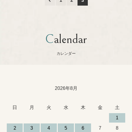
1
2
3
Riihimäen Lasi
Hilkka-Liisa Ahola
Jens H.Quistgaard
Calendar
marimekko
Jorma Vennola
カレンダー
aarikka
Concept
Kaj Franck
Other
Shop Information
Lisa Larson
2026年8月
特定商取引法に基づく表記
Marianne Westman
日
月
火
水
木
金
土
Nanny Still
プライバシーポリシー
1
2
3
4
5
6
7
8