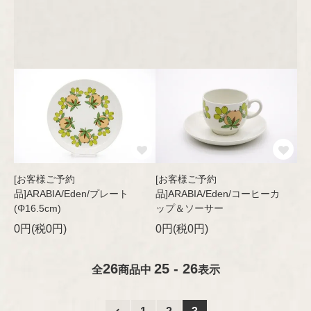
グラス
その他
プレート/ボウル
Designer
グラスウェア
琺瑯（ホーロー）
ARABIA
デザイナー
オブジェ
その他
木製品
カトラリー
Aino/Alvar Aalto
GUSTAVSBERG
ファブリック
Birger Kaipiainen
ファブリック
テキスタイル
Rörstrand
布製品
ファッション
Esteri Tomula
アクセサリー
[お客様ご予約
[お客様ご予約
Upsala-Ekeby
書籍
Gunvor Olin-Grönqvist
木製品
品]ARABIA/Eden/プレート
品]ARABIA/Eden/コーヒーカ
（GEFLE/KARLSKRONA）
インテリア/オブジェ
(Φ16.5cm)
ップ＆ソーサー
ペーパーグッズ
テーブルウェア
Heikki Orvola
0円(税0円)
0円(税0円)
書籍
iittala
その他
26
25 - 26
Helena Tynell
全
商品中
表示
ポスター/ポストカード
Nuutajärvi
Heljä Liukko-Sundström