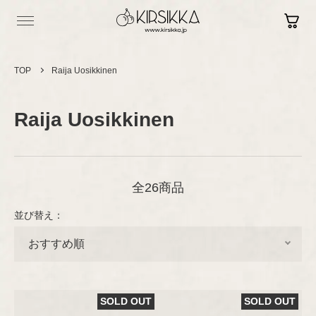
TOP
Raija Uosikkinen
Raija Uosikkinen
Log in
Contact
Sign up
Shopping Guide
全26商品
Vintage
並び替え：
ヴィンテージ
Brand New
セラミック
現行品
カップ＆ソーサー
プレート/ボウル
Brand
セラミック
SOLD OUT
SOLD OUT
グラスウェア
ブランド
オブジェ