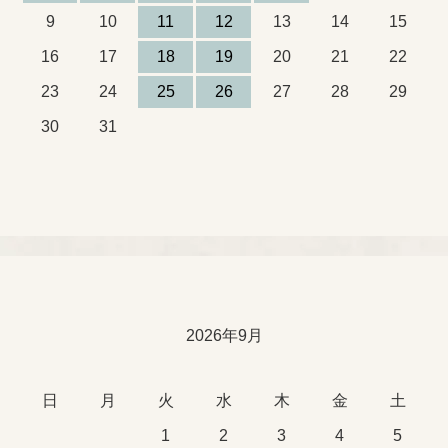
Oiva Toikka
9
10
11
12
13
14
15
16
17
18
19
20
21
22
Raija Uosikkinen
23
24
25
26
27
28
29
Richard Lindh
30
31
Stig Lindberg
Sylvia Leuchovius
Tapio Wirkkala
2026年9月
Timo Sarpaneva
日
月
火
水
木
金
土
Ulla Procopé
1
2
3
4
5