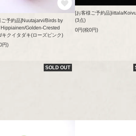
[お客様ご予約品]iittala/Koi
(3点)
予約品]Nuutajarvi/Birds by
 Hippiainen/Golden-Crested
0円(税0円)
let/キクイタダキ(ローズピンク)
0円)
SOLD OUT