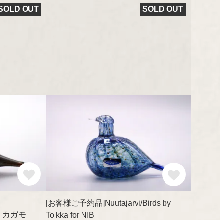
Ulla Procopé
SOLD OUT
SOLD OUT
[お客様ご予約品]Nuutajarvi/Birds by
アメリカガモ
Toikka for NIB