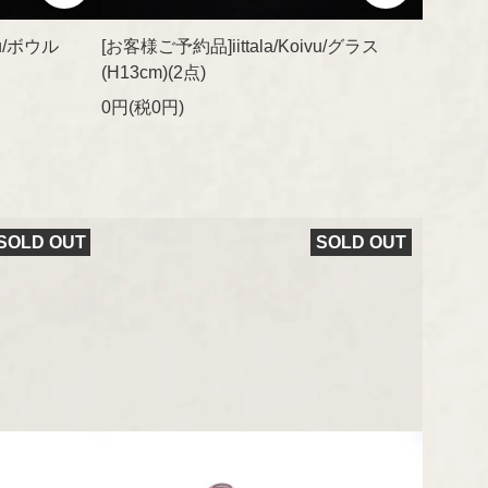
vu/ボウル
[お客様ご予約品]iittala/Koivu/グラス
(H13cm)(2点)
0円(税0円)
SOLD OUT
SOLD OUT