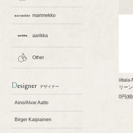
marimekko
aarikka
Other
iittal
Designer
デザイナー
リーン
0円(税
Aino/Alvar Aalto
Birger Kaipiainen