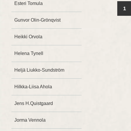
Esteri Tomula
1
Gunvor Olin-Grönqvist
Heikki Orvola
Helena Tynell
Heljä Liukko-Sundström
Hilkka-Liisa Ahola
Jens H.Quistgaard
Jorma Vennola