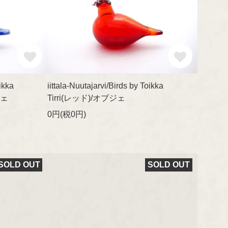
ikka
iittala-Nuutajarvi/Birds by Toikka
ジェ
Tirri(レッド)/オブジェ
0円(税0円)
SOLD OUT
SOLD OUT