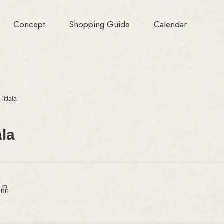
Concept
Shopping Guide
Calendar
iittala
Aino/Alvar Aalt
ARABIA
Birger Kaipiaine
GUSTAVSBERG
Esteri Tomula
ala
Gunvor Olin-Grö
Rörstrand
Heikki Orvola
Upsala-Ekeby
（GEFLE/
Helena Tynell
KARLSKRONA）
ジェ
Heljä Liukko-Su
iittala
商品
Hilkka-Liisa Aho
Nuutajärvi
Jens H.Quistgaa
ド
Jorma Vennola
Riihimäen Lasi