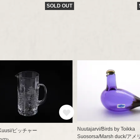
Kaj Franck
SOLD OUT
marimekko
aarikka
Other
Nuutajarvi/Birds by Toikka
la/Kuusi/ピッチャー
Suosorsa/Marsh duck/