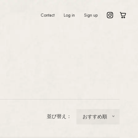
Contact
Log in
Sign up
o
Lisa Larson
n
Marianne Westman
Nanny Still
nqvist
Oiva Toikka
Raija Uosikkinen
Richard Lindh
ndström
Stig Lindberg
並び替え：
la
Sylvia Leuchovius
rd
Tapio Wirkkala
Timo Sarpaneva