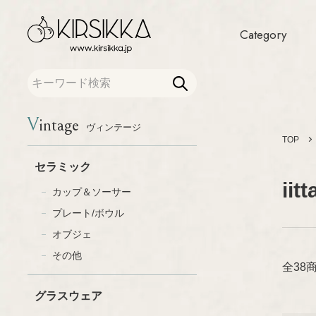
Category
Vintage
ヴィンテージ
TOP
セラミック
カトラリー
カップ＆ソーサー
ファブリック
セラミック
プレート/ボウル
テキスタイル
iitt
オブジェ
布製品
カップ＆ソーサー
その他
アクセサリー
プレート/ボウル
グラスウェア
木製品
オブジェ
グラス
インテリア/オブ
プレート/ボウル
その他
テーブルウェア
全38
オブジェ
書籍
その他
グラスウェア
ポスター/ポストカー
琺瑯（ホーロー）