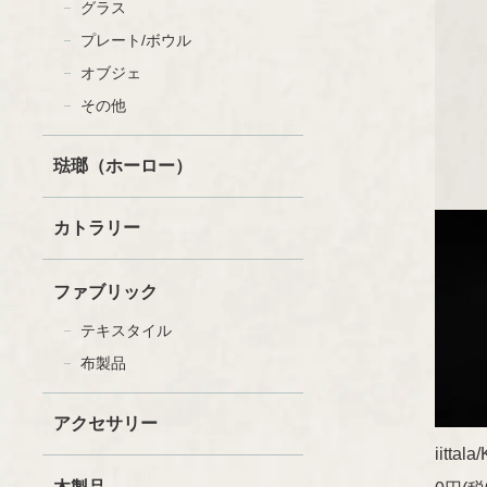
グラス
プレート/ボウル
オブジェ
セラミック
ファッション
その他
グラスウェア
書籍
木製品
ペーパーグッズ
琺瑯（ホーロー）
ファブリック
その他
カトラリー
ファブリック
テキスタイル
布製品
アクセサリー
iitta