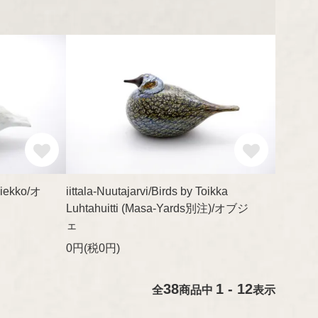
Riekko/オ
iittala-Nuutajarvi/Birds by Toikka
Luhtahuitti (Masa-Yards別注)/オブジ
ェ
0円(税0円)
38
1 - 12
全
商品中
表示