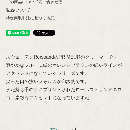
この商品について問い合わせる
Helena Tynell
返品について
Nuutajärvi
特定商取引法に基づく表記
Heljä Liukko-Sundström
Riihimäen Lasi
Hilkka-Liisa Ahola
marimekko
スウェーデンRorstrandのPRIMEURのクリーマーです。
Jens H.Quistgaard
爽やかなブルーに縁のオレンジブラウンの細いラインが
aarikka
アクセントになっているシリーズです。
Jorma Vennola
尖った口の潔いフォルムが印象的です。
Concept
また持ち手の下にプリントされたロールストランドのロ
Kaj Franck
Other
ゴも素敵なアクセントになっていますね。
Shop Information
Lisa Larson
特定商取引法に基づく表記
Marianne Westman