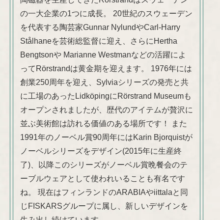
の一大企業の1つに成長。 20世紀のスウェーデン
を代表する陶芸家Gunnar NylundやCarl-Harry
Stålhaneを芸術総監督に迎え、さらにHertha
Bengtsonや Marianne Westmanなどの活躍によ
ってRörstrandは黄金期を迎えます。 1976年には
創業250周年を迎え、Sylviaシリーズの発売と共
に工場のあったLidköpingにRörstrand Museumも
オープンされましたが、歴代のアイテムが贅沢に
並ぶ美術館は訪れる価値のある場所です！ また
1991年のノーベル賞90周年にはKarin Bjorquistが
ノーベルシリーズをデザイン(2015年に生産終
了)、以降このシリーズがノーベル賞晩餐会のテ
ーブルウェアとして使われいることも有名です
ね。 現在はフィンランドのARABIAやiittalaと同
じFISKARSグループに属し、新しいデザインを
生み出し続けています。