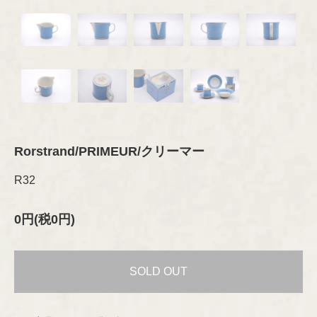
オブジェ
グラス
セラミック
その他
プレート/ボウル
Brand
琺瑯（ホーロー）
ブランド
オブジェ
グラスウェア
その他
カトラリー
ARABIA
木製品
Designer
デザイナー
ファブリック
テキスタイル
GUSTAVSBERG
ファブリック
Aino/Alvar Aalto
布製品
Rorstrand/PRIMEUR/クリーマー
アクセサリー
ファッション
Birger Kaipiainen
R32
Rörstrand
木製品
書籍
インテリア/オブジェ
Esteri Tomula
0円(税0円)
Upsala-Ekeby
テーブルウェア
書籍
（GEFLE/KARLSKRONA）
ペーパーグッズ
Gunvor Olin-Grönqvist
SOLD OUT
ポスター/ポストカード
iittala
その他
Heikki Orvola