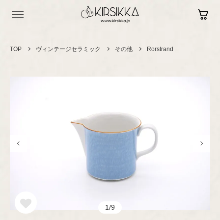
TOP
ヴィンテージセラミック
その他
Rorstrand
Log in
Contact
Sign up
Shopping Guide
Vintage
ヴィンテージ
セラミック
カップ＆ソーサー
Brand New
現行品
プレート/ボウル
1/9
グラスウェア