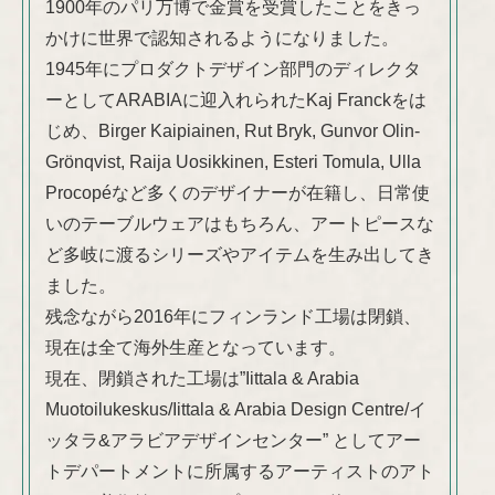
1900年のパリ万博で金賞を受賞したことをきっ
かけに世界で認知されるようになりました。
1945年にプロダクトデザイン部門のディレクタ
ーとしてARABIAに迎入れられたKaj Franckをは
じめ、Birger Kaipiainen, Rut Bryk, Gunvor Olin-
Grönqvist, Raija Uosikkinen, Esteri Tomula, Ulla
Procopéなど多くのデザイナーが在籍し、日常使
いのテーブルウェアはもちろん、アートピースな
ど多岐に渡るシリーズやアイテムを生み出してき
ました。
残念ながら2016年にフィンランド工場は閉鎖、
現在は全て海外生産となっています。
現在、閉鎖された工場は”Iittala & Arabia
Muotoilukeskus/Iittala & Arabia Design Centre/イ
ッタラ&アラビアデザインセンター” としてアー
トデパートメントに所属するアーティストのアト