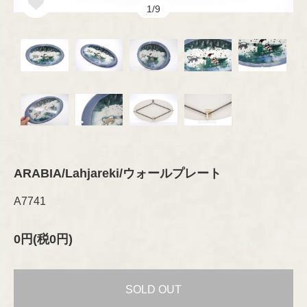
オブジェ
グラス
セラミック
1/9
その他
プレート/ボウル
Brand
琺瑯（ホーロー）
ブランド
オブジェ
グラスウェア
その他
カトラリー
ARABIA
木製品
Designer
デザイナー
ファブリック
テキスタイル
GUSTAVSBERG
ファブリック
Aino/Alvar Aalto
布製品
アクセサリー
ファッション
Birger Kaipiainen
ARABIA/Lahjareki/ウォールプレート
Rörstrand
木製品
A7741
書籍
インテリア/オブジェ
Esteri Tomula
Upsala-Ekeby
テーブルウェア
書籍
（GEFLE/KARLSKRONA）
0円(税0円)
ペーパーグッズ
Gunvor Olin-Grönqvist
ポスター/ポストカード
iittala
その他
Heikki Orvola
SOLD OUT