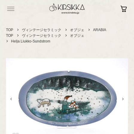
TOP
ヴィンテージセラミック
オブジェ
ARABIA
TOP
ヴィンテージセラミック
オブジェ
Helja Liukko-Sundstrom
Log in
Contact
Sign up
Shopping Guide
Vintage
ヴィンテージ
セラミック
カップ＆ソーサー
Brand New
現行品
プレート/ボウル
グラスウェア