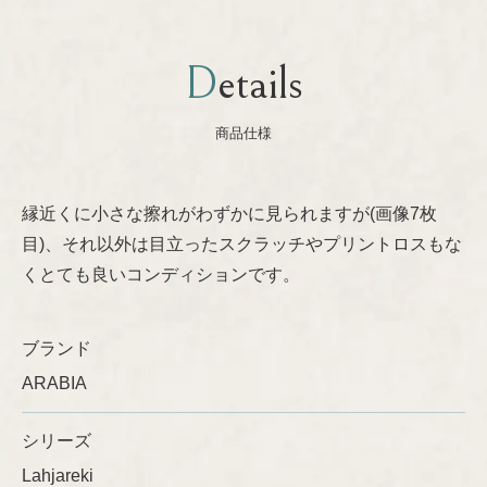
Nanny Still
プライバシーポリシー
Details
Oiva Toikka
商品仕様
Raija Uosikkinen
縁近くに小さな擦れがわずかに見られますが(画像7枚
Richard Lindh
目)、それ以外は目立ったスクラッチやプリントロスもな
くとても良いコンディションです。
Stig Lindberg
ブランド
Sylvia Leuchovius
ARABIA
Tapio Wirkkala
シリーズ
Timo Sarpaneva
Lahjareki