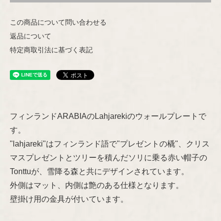
Helena Tynell
Nuutajärvi
この商品について問い合わせる
返品について
Heljä Liukko-Sundström
特定商取引法に基づく表記
Riihimäen Lasi
Hilkka-Liisa Ahola
marimekko
Jens H.Quistgaard
フィンランドARABIAのLahjarekiのウォールプレートで
aarikka
Jorma Vennola
す。
Concept
"lahjareki"はフィンランド語で"プレゼントの橇"、クリス
Kaj Franck
マスプレゼントとツリーを積んだソリに乗る赤い帽子の
Other
Tonttuが、雪降る森と共にデザインされています。
Shop Information
Lisa Larson
外側はマット、内側は艶のある仕様となります。
壁掛け用の金具が付いています。
特定商取引法に基づく表記
Marianne Westman