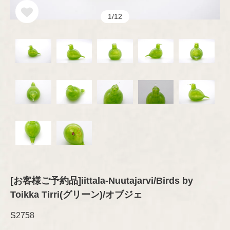
オブジェ
グラス
セラミック
1/12
その他
プレート/ボウル
Brand
琺瑯（ホーロー）
ブランド
オブジェ
グラスウェア
その他
カトラリー
ARABIA
木製品
Designer
デザイナー
ファブリック
テキスタイル
GUSTAVSBERG
ファブリック
Aino/Alvar Aalto
布製品
アクセサリー
ファッション
Birger Kaipiainen
Rörstrand
木製品
書籍
インテリア/オブジェ
Esteri Tomula
Upsala-Ekeby
テーブルウェア
書籍
（GEFLE/KARLSKRONA）
[お客様ご予約品]iittala-Nuutajarvi/Birds by
ペーパーグッズ
Gunvor Olin-Grönqvist
Toikka Tirri(グリーン)/オブジェ
ポスター/ポストカード
iittala
その他
Heikki Orvola
S2758