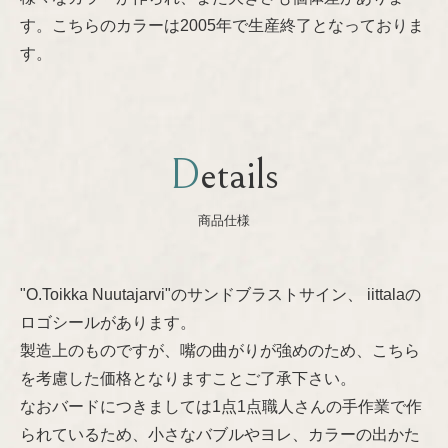
す。こちらのカラーは2005年で生産終了となっておりま
Nanny Still
プライバシーポリシー
す。
Oiva Toikka
Raija Uosikkinen
Details
Richard Lindh
商品仕様
Stig Lindberg
"O.Toikka Nuutajarvi"のサンドブラストサイン、 iittalaの
Sylvia Leuchovius
ロゴシールがあります。
製造上のものですが、嘴の曲がりが強めのため、こちら
Tapio Wirkkala
を考慮した価格となりますことご了承下さい。
なおバードにつきましては1点1点職人さんの手作業で作
られているため、小さなバブルやヨレ、カラーの出かた
Timo Sarpaneva