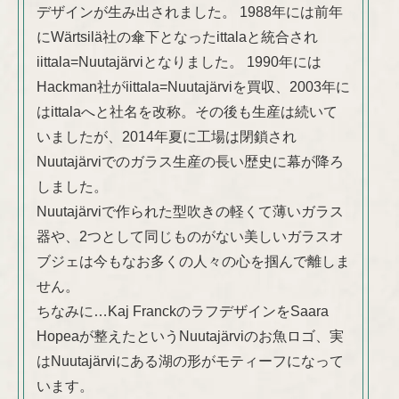
デザインが生み出されました。 1988年には前年
にWärtsilä社の傘下となったittalaと統合され
iittala=Nuutajärviとなりました。 1990年には
Hackman社がiittala=Nuutajärviを買収、2003年に
はittalaへと社名を改称。その後も生産は続いて
いましたが、2014年夏に工場は閉鎖され
Nuutajärviでのガラス生産の長い歴史に幕が降ろ
しました。
Nuutajärviで作られた型吹きの軽くて薄いガラス
器や、2つとして同じものがない美しいガラスオ
ブジェは今もなお多くの人々の心を掴んで離しま
せん。
ちなみに…Kaj FranckのラフデザインをSaara
Hopeaが整えたというNuutajärviのお魚ロゴ、実
はNuutajärviにある湖の形がモティーフになって
います。