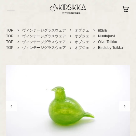
TOP
ヴィンテージグラスウェア
オブジェ
iittala
TOP
ヴィンテージグラスウェア
オブジェ
Nuutajarvi
TOP
ヴィンテージグラスウェア
オブジェ
Oiva Toikka
TOP
ヴィンテージグラスウェア
オブジェ
Birds by Toikka
Log in
Contact
Sign up
Shopping Guide
Vintage
ヴィンテージ
セラミック
カップ＆ソーサー
Brand New
現行品
プレート/ボウル
グラスウェア