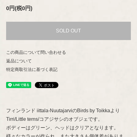
0円(税0円)
Helena Tynell
Nuutajärvi
Heljä Liukko-Sundström
SOLD OUT
Riihimäen Lasi
Hilkka-Liisa Ahola
この商品について問い合わせる
marimekko
Jens H.Quistgaard
返品について
特定商取引法に基づく表記
aarikka
Jorma Vennola
Concept
Kaj Franck
Other
Shop Information
フィンランド iittala-NuutajarviのBirds by Toikkaより
Lisa Larson
Tirri/Little terns/コアジサシのオブジェです。
ボディーはグリーン、ヘッドはクリアとなります。
特定商取引法に基づく表記
Marianne Westman
様々なカラーが作られ、また大きさも個体差がありま