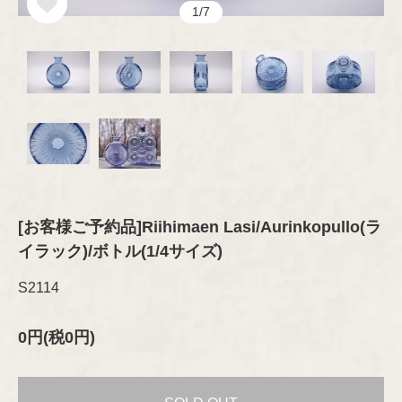
オブジェ
グラス
セラミック
1/7
その他
プレート/ボウル
Brand
琺瑯（ホーロー）
ブランド
オブジェ
グラスウェア
その他
カトラリー
ARABIA
木製品
Designer
デザイナー
ファブリック
テキスタイル
GUSTAVSBERG
ファブリック
Aino/Alvar Aalto
布製品
アクセサリー
ファッション
Birger Kaipiainen
[お客様ご予約品]Riihimaen Lasi/Aurinkopullo(ラ
Rörstrand
イラック)/ボトル(1/4サイズ)
木製品
書籍
インテリア/オブジェ
Esteri Tomula
S2114
Upsala-Ekeby
テーブルウェア
書籍
（GEFLE/KARLSKRONA）
ペーパーグッズ
Gunvor Olin-Grönqvist
0円(税0円)
ポスター/ポストカード
iittala
その他
Heikki Orvola