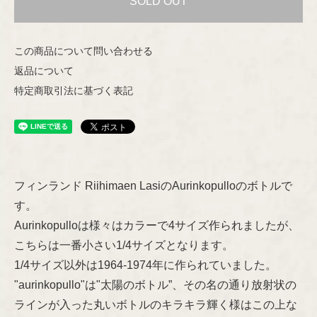
SOLD OUT
Helena Tynell
Nuutajärvi
この商品について問い合わせる
Heljä Liukko-Sundström
返品について
Riihimäen Lasi
特定商取引法に基づく表記
Hilkka-Liisa Ahola
marimekko
Jens H.Quistgaard
aarikka
Jorma Vennola
フィンランド Riihimaen LasiのAurinkopulloのボトルで
Concept
す。
Kaj Franck
Aurinkopulloは様々はカラーで4サイズ作られましたが、
Other
こちらは一番小さい1/4サイズとなります。
Shop Information
Lisa Larson
1/4サイズ以外は1964-1974年に作られていました。
"aurinkopullo"は"太陽のボトル”、その名の通り放射状の
特定商取引法に基づく表記
Marianne Westman
ラインが入った丸いボトルのキラキラ輝く様はこの上な