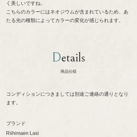
く美しいですね。
Nanny Still
プライバシーポリシー
こちらのカラーにはネオジウムが含まれているため、あ
たる光の種類によってカラーの変化が感じられます。
Oiva Toikka
Raija Uosikkinen
Details
Richard Lindh
商品仕様
Stig Lindberg
コンディションにつきましては別途ご連絡の通りとなり
Sylvia Leuchovius
ます。
Tapio Wirkkala
ブランド
Timo Sarpaneva
Riihimaen Lasi