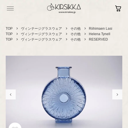
TOP
ヴィンテージグラスウェア
その他
Riihimaen Lasi
TOP
ヴィンテージグラスウェア
その他
Helena Tynell
TOP
ヴィンテージグラスウェア
その他
RESERVED
Log in
Contact
Sign up
Shopping Guide
Vintage
ヴィンテージ
セラミック
カップ＆ソーサー
Brand New
現行品
プレート/ボウル
グラスウェア