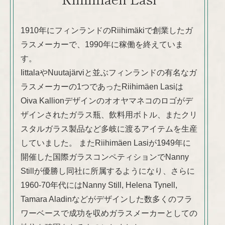
1910年にフィンランドのRiihimäkiで創業したガ
ラスメーカーで、1990年に稼働を終えていま
す。
IittalaやNuutajärviと並ぶフィンランドの有名なガ
ラスメーカーの1つであったRiihimäen Lasiは
Oiva Kallionデザインのオオヤマネコのロゴがデ
ザインされたガラス瓶、飲料用ボトル、またクリ
スタルガラス製品など多岐に渡るアイテムを生産
していました。 またRiihimäen Lasiが1949年に
開催した国際ガラスコンペティションでNanny
Stillが優勝し同社に所属するようになり、さらに
1960-70年代にはNanny Still, Helena Tynell,
Tamara Aladinなどがデザインした数多くのフラ
ワーベースで成功を収めガラスメーカーとしての