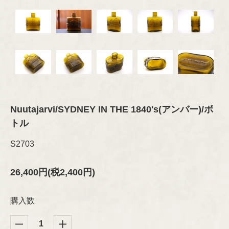
オブジェ
グラス
セラミック
その他
プレート/ボウル
Brand
琺瑯（ホーロー）
ブランド
オブジェ
グラスウェア
その他
カトラリー
ARABIA
木製品
Designer
デザイナー
ファブリック
テキスタイル
GUSTAVSBERG
ファブリック
Aino/Alvar Aalto
布製品
Nuutajarvi/SYDNEY IN THE 1840's(アンバー)/ボ
アクセサリー
トル
ファッション
Birger Kaipiainen
Rörstrand
木製品
S2703
書籍
インテリア/オブジェ
Esteri Tomula
Upsala-Ekeby
テーブルウェア
26,400円(税2,400円)
書籍
（GEFLE/KARLSKRONA）
ペーパーグッズ
Gunvor Olin-Grönqvist
購入数
ポスター/ポストカード
iittala
その他
Heikki Orvola