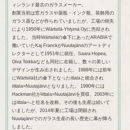
ィンランド最古のガラスメーカー。
創業当初は窓ガラスや薬瓶・インク瓶、装飾用の
ガラス器などが作られていましたが、工場の焼失
により1950年にWärtsilä-Yhtymä Oyに売却され
ました。 当時Wärtsiläの傘下にあったARABIAで
働いていたKaj FranckがNuutajärviのアートディ
レクターとして1951年に就任、Saara Hopea,
Oiva Toikkaなども同社に在籍し、数々の美しい
デザインが生み出されました。 1988年には前年
にWärtsilä社の傘下となったittalaと統合され
iittala=Nuutajärviとなりました。 1990年には
Hackman社がiittala=Nuutajärviを買収、2003年に
はittalaへと社名を改称。その後も生産は続いて
いましたが、2014年夏に工場は閉鎖され
Nuutajärviでのガラス生産の長い歴史に幕が降ろ
しました。