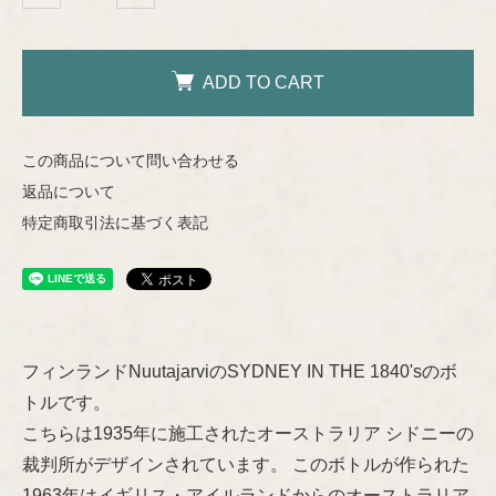
Helena Tynell
Nuutajärvi
ADD TO CART
Heljä Liukko-Sundström
Riihimäen Lasi
Hilkka-Liisa Ahola
この商品について問い合わせる
返品について
marimekko
Jens H.Quistgaard
特定商取引法に基づく表記
aarikka
Jorma Vennola
Concept
Kaj Franck
Other
フィンランドNuutajarviのSYDNEY IN THE 1840'sのボ
Shop Information
トルです。
Lisa Larson
こちらは1935年に施工されたオーストラリア シドニーの
裁判所がデザインされています。 このボトルが作られた
特定商取引法に基づく表記
Marianne Westman
1963年はイギリス・アイルランドからのオーストラリア