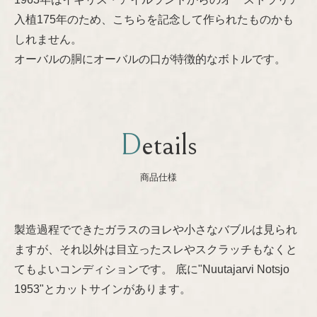
入植175年のため、こちらを記念して作られたものかも
Nanny Still
プライバシーポリシー
しれません。
オーバルの胴にオーバルの口が特徴的なボトルです。
Oiva Toikka
Raija Uosikkinen
Details
Richard Lindh
商品仕様
Stig Lindberg
Sylvia Leuchovius
製造過程でできたガラスのヨレや小さなバブルは見られ
ますが、それ以外は目立ったスレやスクラッチもなくと
Tapio Wirkkala
てもよいコンディションです。 底に"Nuutajarvi Notsjo
1953"とカットサインがあります。
Timo Sarpaneva