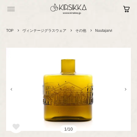
TOP
ヴィンテージグラスウェア
その他
Nuutajarvi
Log in
Contact
Sign up
Shopping Guide
Vintage
ヴィンテージ
セラミック
カップ＆ソーサー
Brand New
現行品
プレート/ボウル
1/10
グラスウェア