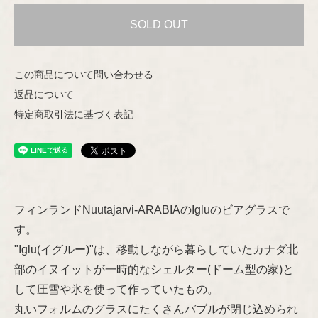
Helena Tynell
SOLD OUT
Nuutajärvi
Heljä Liukko-Sundström
この商品について問い合わせる
Riihimäen Lasi
返品について
Hilkka-Liisa Ahola
特定商取引法に基づく表記
marimekko
Jens H.Quistgaard
aarikka
Jorma Vennola
Concept
フィンランドNuutajarvi-ARABIAのIgluのビアグラスで
Kaj Franck
Other
す。
"Iglu(イグルー)"は、移動しながら暮らしていたカナダ北
Shop Information
Lisa Larson
部のイヌイットが一時的なシェルター(ドーム型の家)と
して圧雪や氷を使って作っていたもの。
特定商取引法に基づく表記
Marianne Westman
丸いフォルムのグラスにたくさんバブルが閉じ込められ