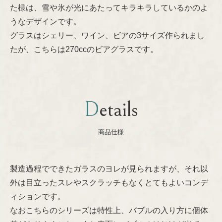
た様は、雪や氷が光にあたってキラキラしているかのよ
Nanny Still
プライバシーポリシー
うなデザインです。
グラスはシェリー、ワイン、ビアの3サイズ作られまし
Oiva Toikka
たが、こちらは270ccのビアグラスです。
Raija Uosikkinen
Richard Lindh
Details
Stig Lindberg
商品仕様
Sylvia Leuchovius
製造過程でできたガラスのヨレが見られますが、それ以
外は目立ったスレやスクラッチもなくとてもよいコンデ
Tapio Wirkkala
ィションです。
なおこちらのシリーズは特性上、バブルの入り方に個体
Timo Sarpaneva