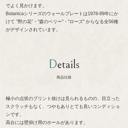
でよく見かけます。
Nanny Still
プライバシーポリシー
Botanicaシリーズのウォールプレートは1978-89年にか
けて "野の花"・“森のベリー”・“ローズ” からなる全56種
Oiva Toikka
がデザインされています。
Raija Uosikkinen
Richard Lindh
Details
Stig Lindberg
商品仕様
Sylvia Leuchovius
極小の点状のプリント抜けは見られるものの、目立った
スクラッチもなく、つやもありとても良いコンディショ
Tapio Wirkkala
ンです。
高台には壁掛け用のホールがあります。
Timo Sarpaneva