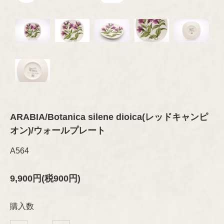
オブジェ
グラス
セラミック
その他
プレート/ボウル
Brand
琺瑯（ホーロー）
ブランド
オブジェ
グラスウェア
その他
カトラリー
ARABIA
木製品
Designer
デザイナー
ファブリック
テキスタイル
GUSTAVSBERG
ファブリック
Aino/Alvar Aalto
布製品
アクセサリー
ARABIA/Botanica silene dioica(レッドキャンピ
ファッション
Birger Kaipiainen
Rörstrand
オン)/ウォールプレート
木製品
書籍
インテリア/オブジェ
A564
Esteri Tomula
Upsala-Ekeby
テーブルウェア
書籍
（GEFLE/KARLSKRONA）
ペーパーグッズ
9,900円(税900円)
Gunvor Olin-Grönqvist
ポスター/ポストカード
iittala
その他
購入数
Heikki Orvola