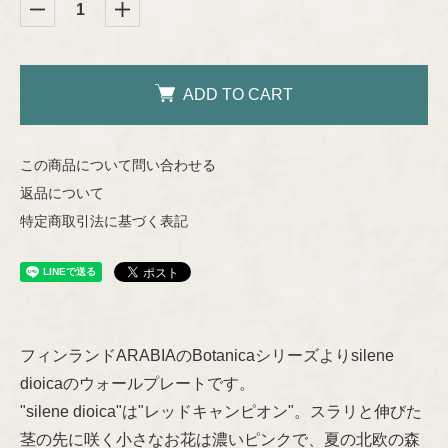
Helena Tynell
Nuutajärvi
Heljä Liukko-Sundström
ADD TO CART
Riihimäen Lasi
Hilkka-Liisa Ahola
この商品について問い合わせる
marimekko
返品について
Jens H.Quistgaard
特定商取引法に基づく表記
aarikka
Jorma Vennola
Concept
Kaj Franck
Other
Shop Information
フィンランドARABIAのBotanicaシリーズよりsilene
Lisa Larson
dioicaのウォールプレートです。
"silene dioica"は"レッドキャンピオン"。スラリと伸びた
特定商取引法に基づく表記
Marianne Westman
茎の先に咲く小さなお花は濃いピンクで、夏の北欧の森