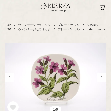
TOP
ヴィンテージセラミック
プレート/ボウル
ARABIA
TOP
ヴィンテージセラミック
プレート/ボウル
Esteri Tomula
Log in
Contact
Sign up
Shopping Guide
Vintage
ヴィンテージ
セラミック
カップ＆ソーサー
Brand New
現行品
プレート/ボウル
グラスウェア
1/6