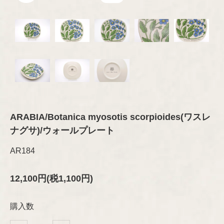
オブジェ
グラス
セラミック
その他
プレート/ボウル
Brand
琺瑯（ホーロー）
ブランド
オブジェ
グラスウェア
その他
カトラリー
ARABIA
木製品
Designer
デザイナー
ファブリック
テキスタイル
GUSTAVSBERG
ファブリック
Aino/Alvar Aalto
布製品
アクセサリー
ARABIA/Botanica myosotis scorpioides(ワスレ
ファッション
Birger Kaipiainen
Rörstrand
ナグサ)/ウォールプレート
木製品
書籍
インテリア/オブジェ
AR184
Esteri Tomula
Upsala-Ekeby
テーブルウェア
書籍
（GEFLE/KARLSKRONA）
ペーパーグッズ
12,100円(税1,100円)
Gunvor Olin-Grönqvist
ポスター/ポストカード
iittala
その他
購入数
Heikki Orvola