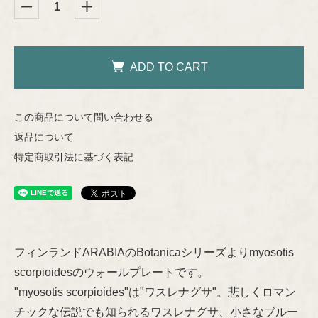
Helena Tynell
Nuutajärvi
Heljä Liukko-Sundström
ADD TO CART
Riihimäen Lasi
Hilkka-Liisa Ahola
この商品について問い合わせる
marimekko
返品について
Jens H.Quistgaard
特定商取引法に基づく表記
aarikka
Jorma Vennola
Concept
Kaj Franck
Other
Shop Information
フィンランドARABIAのBotanicaシリーズよりmyosotis
Lisa Larson
scorpioidesのウォールプレートです。
"myosotis scorpioides"は"ワスレナグサ"。悲しくロマン
特定商取引法に基づく表記
Marianne Westman
チックな伝説でも知られるワスレナグサ、小さなブルー