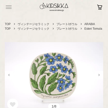
TOP
ヴィンテージセラミック
プレート/ボウル
ARABIA
TOP
ヴィンテージセラミック
プレート/ボウル
Esteri Tomula
Log in
Contact
Sign up
Shopping Guide
Vintage
ヴィンテージ
セラミック
カップ＆ソーサー
Brand New
現行品
プレート/ボウル
グラスウェア
1/8