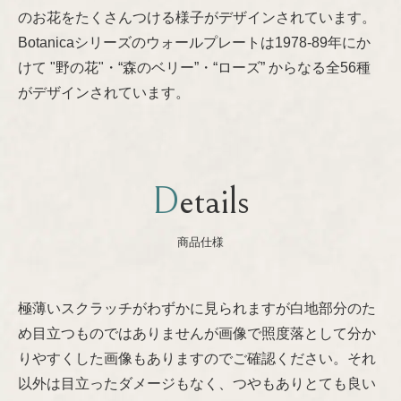
のお花をたくさんつける様子がデザインされています。
Nanny Still
プライバシーポリシー
Botanicaシリーズのウォールプレートは1978-89年にか
けて "野の花"・“森のベリー”・“ローズ” からなる全56種
Oiva Toikka
がデザインされています。
Raija Uosikkinen
Richard Lindh
Details
Stig Lindberg
商品仕様
Sylvia Leuchovius
極薄いスクラッチがわずかに見られますが白地部分のた
め目立つものではありませんが画像で照度落として分か
Tapio Wirkkala
りやすくした画像もありますのでご確認ください。それ
以外は目立ったダメージもなく、つやもありとても良い
Timo Sarpaneva