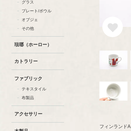
グラス
プレート/ボウル
オブジェ
セラミック
ファッション
その他
グラスウェア
書籍
木製品
ペーパーグッズ
琺瑯（ホーロー）
ファブリック
その他
カトラリー
ファブリック
テキスタイル
布製品
アクセサリー
フィンランドAR