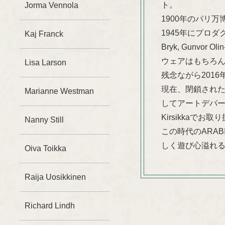
ト。
Jorma Vennola
1900年のパリ
1945年にプロダク
Kaj Franck
Bryk, Gunvor 
ウェアはもちろ
Lisa Larson
残念ながら201
現在、閉鎖された工場は”I
Marianne Westman
してアートデパ
Kirsikkaでお
Nanny Still
この時代のARA
しく遊び心溢れ
Oiva Toikka
Raija Uosikkinen
Richard Lindh