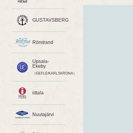
GUSTAVSBERG
Rörstrand
Upsala-
Ekeby
（GEFLE/KARLSKRONA）
iittala
Nuutajärvi