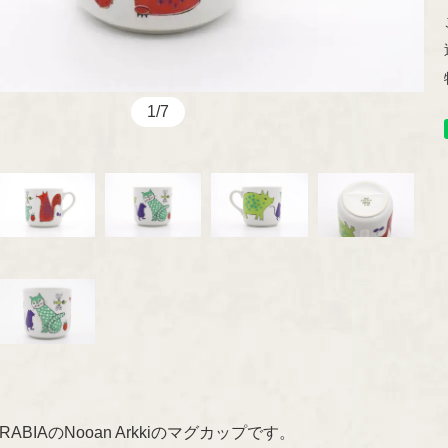
Kaj Franck
marimekko
aarikka
Other
1/7
ABIAのNooan Arkkiのマグカップです。