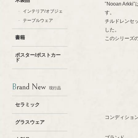
木製品
"Nooan 
インテリア/オブジェ
す。
テーブルウェア
チルドレンセ
した。
書籍
このシリーズ
ポスター/ポストカー
ド
Brand New
現行品
セラミック
コンディショ
グラスウェア
ブランド