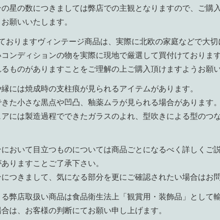
ンの星の数につきましては弊店での主観となりますので、ご購
うお願いいたします。
aで扱っておりますヴィンテージ商品は、実際に北欧の家庭などで
いコンディションの物を実際に現地で厳選して買付けておりま
れるものがありますことをご理解の上ご購入頂けますようお願
や縁には焼成時の支柱痕が見られるアイテムがあります。
できた小さな黒点や凹凸、釉薬ムラが見られる場合があります
ェアには製造過程でできたガラスのよれ、型吹きによる型のつ
ンにおいて目立つものについては商品ごとになるべく詳しくご
がありますことご了承下さい。
ンにつきまして、気になる部分を更にご確認されたい場合はお
よる弊店取扱い商品は食品衛生法上「観賞用・装飾品」として
場合は、お客様の判断にてお願い申し上げます。