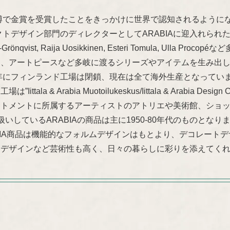
万博で金賞を受賞したことをきっかけに世界で認知されるように
トデザイン部門のディレクターとしてARABIAに迎入れられたKaj Franc
Olin-Grönqvist, Raija Uosikkinen, Esteri Tomula,
ん、アートピースなど多岐に渡るシリーズやアイテムを生み出
6年にフィンランド工場は閉鎖、現在は全て海外生産となってい
ittala & Arabia Muotoilukeskus/Iittala & Arabia
ートメントに所属するアーティストのアトリエや美術館、ショ
取り扱いしているARABIAの商品は主に1950-80年代のものとなり
BIA商品は機能的なフォルムデザインはもとより、デコレート
るデザインなど芸術性も高く、日々の暮らしに彩りを添えてく