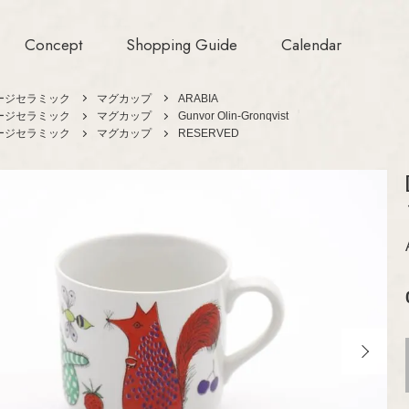
Concept
Shopping Guide
Calendar
ージセラミック
マグカップ
ARABIA
ージセラミック
マグカップ
Gunvor Olin-Gronqvist
ージセラミック
マグカップ
RESERVED
Aino/Alvar Aalt
ARABIA
Birger Kaipiaine
GUSTAVSBERG
Esteri Tomula
Gunvor Olin-Grö
Rörstrand
Heikki Orvola
Upsala-Ekeby
（GEFLE/
Helena Tynell
KARLSKRONA）
ジェ
Heljä Liukko-Su
iittala
Hilkka-Liisa Aho
Nuutajärvi
Jens H.Quistgaa
ド
Jorma Vennola
Riihimäen Lasi