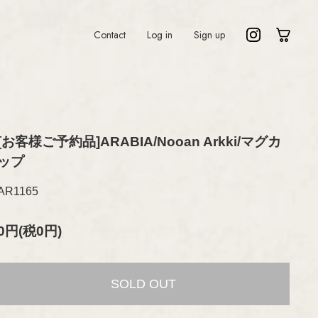
Contact
Log in
Sign up
[お客様ご予約品]ARABIA/Nooan Arkki/マグカ
o
Lisa Larson
ップ
n
Marianne Westman
Nanny Still
AR1165
nqvist
Oiva Toikka
Raija Uosikkinen
0円(税0円)
Richard Lindh
ndström
Stig Lindberg
la
Sylvia Leuchovius
SOLD OUT
rd
Tapio Wirkkala
Timo Sarpaneva