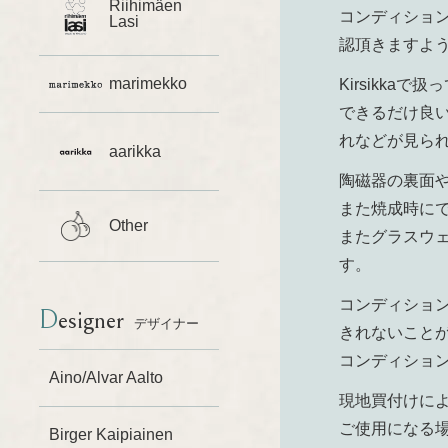
Riihimäen
コンディショ
Lasi
認頂きますよ
marimekko
Kirsikk
できるだけ良
れなどが見ら
aarikka
陶磁器の裏面
また焼成時に
Other
またグラスウ
す。
コンディショ
Designer
デザイナー
きれないこと
コンディショ
Aino/Alvar Aalto
現地買付けに
ご使用になる
Birger Kaipiainen