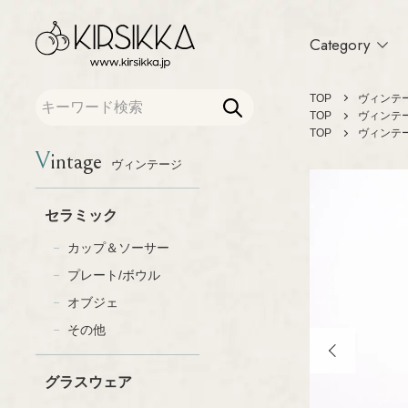
Category
TOP
ヴィンテ
TOP
ヴィンテ
TOP
ヴィンテ
Vintage
ヴィンテージ
セラミック
カトラリー
カップ＆ソーサー
ファブリック
セラミック
プレート/ボウル
テキスタイル
オブジェ
布製品
カップ＆ソーサー
その他
アクセサリー
プレート/ボウル
グラスウェア
木製品
オブジェ
グラス
インテリア/オブ
プレート/ボウル
その他
テーブルウェア
オブジェ
書籍
その他
グラスウェア
ポスター/ポストカー
琺瑯（ホーロー）