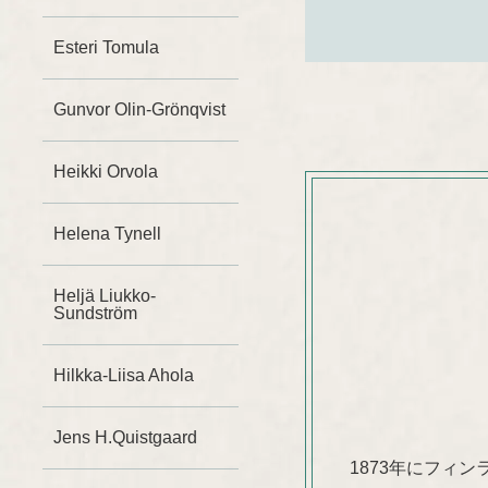
Esteri Tomula
Gunvor Olin-Grönqvist
Heikki Orvola
Helena Tynell
Heljä Liukko-
Sundström
Hilkka-Liisa Ahola
Jens H.Quistgaard
1873年にフィ