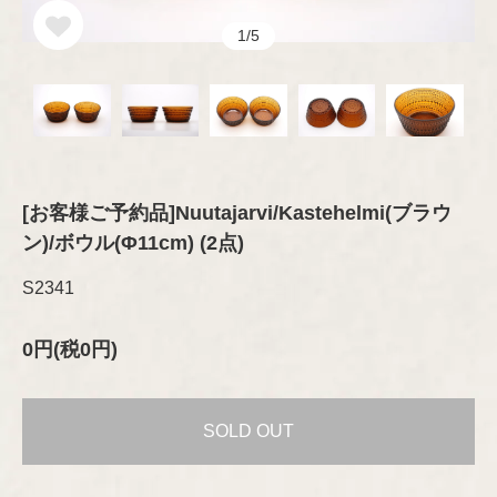
オブジェ
グラス
セラミック
1/5
その他
プレート/ボウル
Brand
琺瑯（ホーロー）
ブランド
オブジェ
グラスウェア
その他
カトラリー
ARABIA
木製品
Designer
デザイナー
ファブリック
テキスタイル
GUSTAVSBERG
ファブリック
Aino/Alvar Aalto
[お客様ご予約品]Nuutajarvi/Kastehelmi(ブラウ
布製品
ン)/ボウル(Φ11cm) (2点)
アクセサリー
ファッション
Birger Kaipiainen
Rörstrand
S2341
木製品
書籍
インテリア/オブジェ
Esteri Tomula
0円(税0円)
Upsala-Ekeby
テーブルウェア
書籍
（GEFLE/KARLSKRONA）
ペーパーグッズ
Gunvor Olin-Grönqvist
SOLD OUT
ポスター/ポストカード
iittala
その他
Heikki Orvola