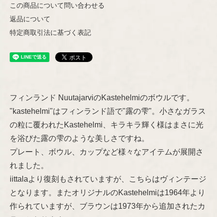
この商品について問い合わせる
Helena Tynell
Nuutajärvi
返品について
特定商取引法に基づく表記
Heljä Liukko-Sundström
Riihimäen Lasi
Hilkka-Liisa Ahola
marimekko
Jens H.Quistgaard
フィンランド NuutajarviのKastehelmiのボウルです。
"kastehelmi"はフィンランド語で"露の雫"。小さなガラス
aarikka
Jorma Vennola
の粒に覆われたKastehelmi、キラキラ輝く様はまさに光
を浴びた露の雫のような美しさですね。
Concept
Kaj Franck
プレート、ボウル、カップなど様々なアイテムが展開さ
Other
れました。
Shop Information
Lisa Larson
iittalaより復刻もされていますが、こちらはヴィンテージ
となります。またオリジナルのKastehelmiは1964年より
特定商取引法に基づく表記
作られていますが、ブラウンは1973年から追加されたカ
Marianne Westman