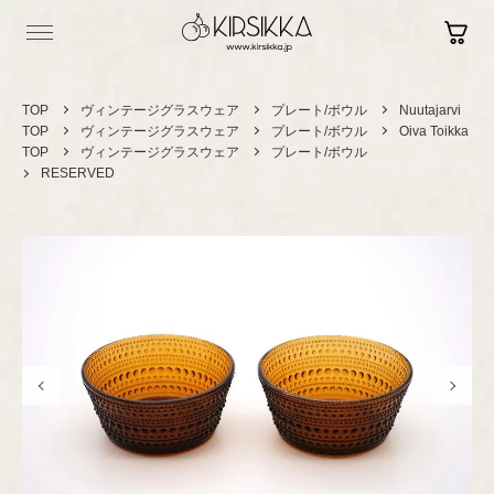
TOP
ヴィンテージグラスウェア
プレート/ボウル
Nuutajarvi
TOP
ヴィンテージグラスウェア
プレート/ボウル
Oiva Toikka
TOP
ヴィンテージグラスウェア
プレート/ボウル
RESERVED
Log in
Contact
Sign up
Shopping Guide
Vintage
ヴィンテージ
セラミック
カップ＆ソーサー
Brand New
現行品
プレート/ボウル
グラスウェア