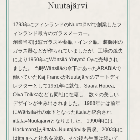
Nuutajärvi
1793年にフィンランドのNuutajärviで創業したフ
ィンランド最古のガラスメーカー。
創業当初は窓ガラスや薬瓶・インク瓶、装飾用の
ガラス器などが作られていましたが、工場の焼失
により1950年にWärtsilä-Yhtymä Oyに売却され
ました。 当時Wärtsiläの傘下にあったARABIAで
働いていたKaj FranckがNuutajärviのアートディ
レクターとして1951年に就任、Saara Hopea,
Oiva Toikkaなども同社に在籍し、数々の美しい
デザインが生み出されました。 1988年には前年
にWärtsilä社の傘下となったittalaと統合され
iittala=Nuutajärviとなりました。 1990年には
Hackman社がiittala=Nuutajärviを買収、2003年に
はittalaへと社名を改称。その後も生産は続いて