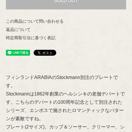
SOLD OUT
Helena Tynell
Nuutajärvi
この商品について問い合わせる
Heljä Liukko-Sundström
返品について
Riihimäen Lasi
特定商取引法に基づく表記
Hilkka-Liisa Ahola
marimekko
Jens H.Quistgaard
aarikka
Jorma Vennola
フィンランドARABIAのStockmann別注のプレートで
Concept
す。
Kaj Franck
Stockmannは1862年創業のヘルシンキの老舗デパートで
Other
す。こちらのデパートの100周年記念として別注された
Shop Information
Lisa Larson
シリーズ、エンボスで施されたロマンティックなパター
ンが素敵ですね。
特定商取引法に基づく表記
Marianne Westman
プレート(2サイズ)、カップ＆ソーサー、クリーマー、シ