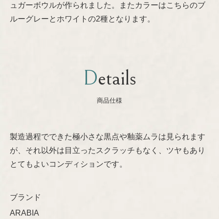
ュガーボウルが作られました。またカラーはこちらのブ
Nanny Still
プライバシーポリシー
ルーグレーとホワイトの2種となります。
Oiva Toikka
Details
Raija Uosikkinen
商品仕様
Richard Lindh
Stig Lindberg
製造過程でできた極小さな黒点や釉薬ムラは見られます
が、それ以外は目立ったスクラッチもなく、ツヤもあり
Sylvia Leuchovius
とてもよいコンディションです。
Tapio Wirkkala
ブランド
Timo Sarpaneva
ARABIA