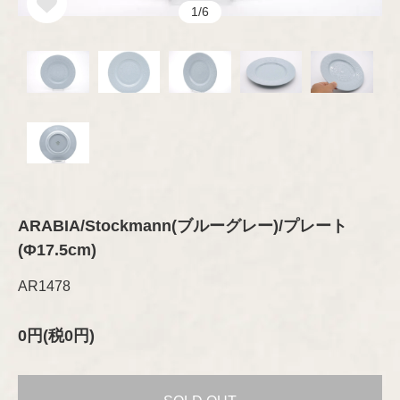
オブジェ
グラス
セラミック
1/6
その他
プレート/ボウル
Brand
琺瑯（ホーロー）
ブランド
オブジェ
グラスウェア
その他
カトラリー
ARABIA
木製品
Designer
デザイナー
ファブリック
テキスタイル
GUSTAVSBERG
ファブリック
Aino/Alvar Aalto
布製品
アクセサリー
ファッション
Birger Kaipiainen
ARABIA/Stockmann(ブルーグレー)/プレート
Rörstrand
(Φ17.5cm)
木製品
書籍
インテリア/オブジェ
Esteri Tomula
AR1478
Upsala-Ekeby
テーブルウェア
書籍
（GEFLE/KARLSKRONA）
ペーパーグッズ
Gunvor Olin-Grönqvist
0円(税0円)
ポスター/ポストカード
iittala
その他
Heikki Orvola