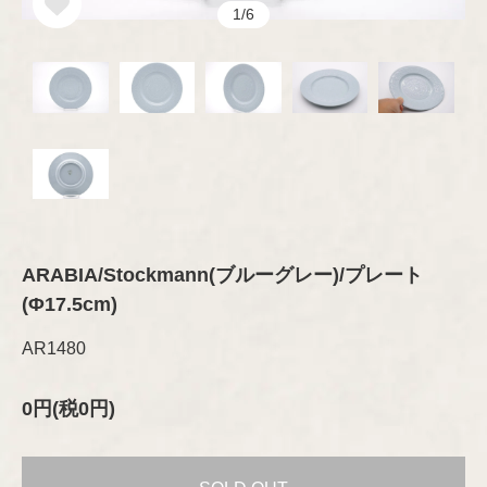
オブジェ
グラス
セラミック
1/6
その他
プレート/ボウル
Brand
琺瑯（ホーロー）
ブランド
オブジェ
グラスウェア
その他
カトラリー
ARABIA
木製品
Designer
デザイナー
ファブリック
テキスタイル
GUSTAVSBERG
ファブリック
Aino/Alvar Aalto
布製品
アクセサリー
ファッション
Birger Kaipiainen
ARABIA/Stockmann(ブルーグレー)/プレート
Rörstrand
(Φ17.5cm)
木製品
書籍
インテリア/オブジェ
Esteri Tomula
AR1480
Upsala-Ekeby
テーブルウェア
書籍
（GEFLE/KARLSKRONA）
ペーパーグッズ
Gunvor Olin-Grönqvist
0円(税0円)
ポスター/ポストカード
iittala
その他
Heikki Orvola