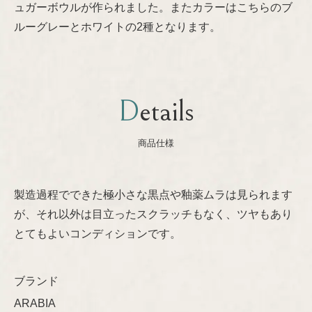
ュガーボウルが作られました。またカラーはこちらのブ
Nanny Still
プライバシーポリシー
ルーグレーとホワイトの2種となります。
Oiva Toikka
Details
Raija Uosikkinen
商品仕様
Richard Lindh
Stig Lindberg
製造過程でできた極小さな黒点や釉薬ムラは見られます
が、それ以外は目立ったスクラッチもなく、ツヤもあり
Sylvia Leuchovius
とてもよいコンディションです。
Tapio Wirkkala
ブランド
Timo Sarpaneva
ARABIA