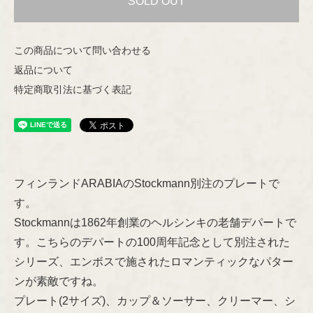
SOLD OUT
Helena Tynell
Nuutajärvi
この商品について問い合わせる
Heljä Liukko-Sundström
返品について
Riihimäen Lasi
特定商取引法に基づく表記
Hilkka-Liisa Ahola
marimekko
Jens H.Quistgaard
aarikka
Jorma Vennola
フィンランドARABIAのStockmann別注のプレートで
Concept
す。
Kaj Franck
Stockmannは1862年創業のヘルシンキの老舗デパートで
Other
す。こちらのデパートの100周年記念として別注された
Shop Information
Lisa Larson
シリーズ、エンボスで施されたロマンティックなパター
ンが素敵ですね。
特定商取引法に基づく表記
Marianne Westman
プレート(2サイズ)、カップ＆ソーサー、クリーマー、シ