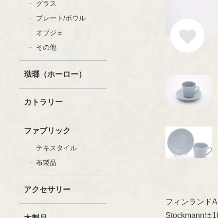
グラス
プレート/ボウル
オブジェ
セラミック
ファッション
その他
グラスウェア
書籍
木製品
ペーパーグッズ
琺瑯（ホーロー）
ファブリック
その他
カトラリー
ファブリック
テキスタイル
布製品
アクセサリー
フィンランドAR
Stockma