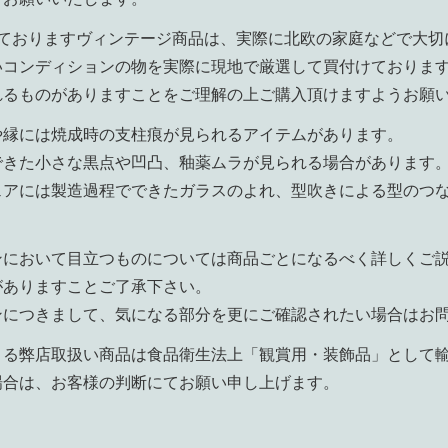
aで扱っておりますヴィンテージ商品は、実際に北欧の家庭などで
いコンディションの物を実際に現地で厳選して買付けておりま
れるものがありますことをご理解の上ご購入頂けますようお願
や縁には焼成時の支柱痕が見られるアイテムがあります。
できた小さな黒点や凹凸、釉薬ムラが見られる場合があります
ェアには製造過程でできたガラスのよれ、型吹きによる型のつ
ンにおいて目立つものについては商品ごとになるべく詳しくご
がありますことご了承下さい。
ンにつきまして、気になる部分を更にご確認されたい場合はお
よる弊店取扱い商品は食品衛生法上「観賞用・装飾品」として
場合は、お客様の判断にてお願い申し上げます。