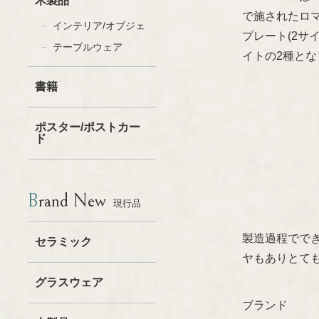
木製品
で施されたロ
インテリア/オブジェ
プレート(2
テーブルウェア
イトの2種とな
書籍
ポスター/ポストカー
ド
Brand New
現行品
製造過程でで
セラミック
ヤもありとて
グラスウェア
ブランド