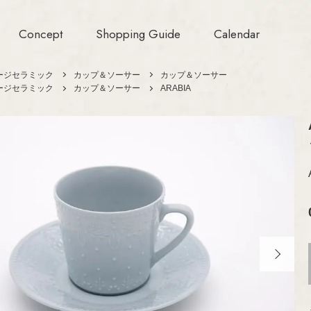
Concept
Shopping Guide
Calendar
ージセラミック
カップ＆ソーサー
カップ＆ソーサー
ージセラミック
カップ＆ソーサー
ARABIA
Aino/Alvar Aalt
ARABIA
Birger Kaipiaine
GUSTAVSBERG
Esteri Tomula
Gunvor Olin-Grö
Rörstrand
Heikki Orvola
Upsala-Ekeby
（GEFLE/
Helena Tynell
KARLSKRONA）
ジェ
Heljä Liukko-Su
iittala
Hilkka-Liisa Aho
Nuutajärvi
Jens H.Quistgaa
ド
Jorma Vennola
Riihimäen Lasi