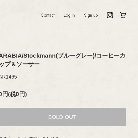
Contact
Log in
Sign up
ARABIA/Stockmann(ブルーグレー)/コーヒーカ
o
Lisa Larson
ップ＆ソーサー
n
Marianne Westman
AR1465
Nanny Still
nqvist
Oiva Toikka
0円(税0円)
Raija Uosikkinen
Richard Lindh
ndström
Stig Lindberg
SOLD OUT
la
Sylvia Leuchovius
rd
Tapio Wirkkala
Timo Sarpaneva