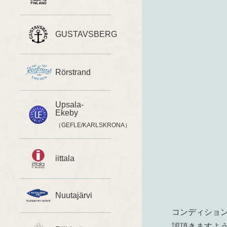
GUSTAVSBERG
Rörstrand
Upsala-
Ekeby
（GEFLE/KARLSKRONA）
iittala
Nuutajärvi
コンディショ
認頂きますよ