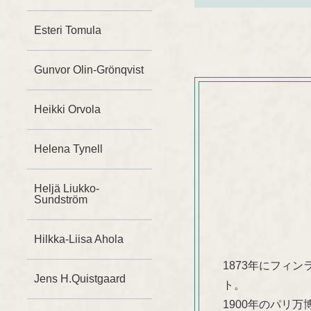
Esteri Tomula
Gunvor Olin-Grönqvist
Heikki Orvola
Helena Tynell
Heljä Liukko-
Sundström
Hilkka-Liisa Ahola
1873年にフィ
Jens H.Quistgaard
ト。
1900年のパリ