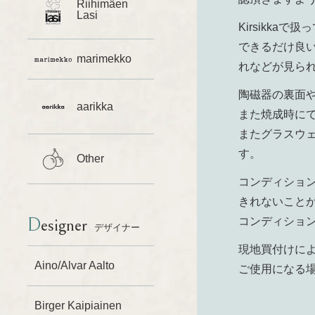
Riihimäen
Lasi
Kirsikk
できるだけ良
marimekko
れなどが見ら
陶磁器の裏面
aarikka
また焼成時に
またグラスウ
す。
Other
コンディショ
きれないこと
Designer
コンディショ
デザイナー
現地買付けに
Aino/Alvar Aalto
ご使用になる
Birger Kaipiainen