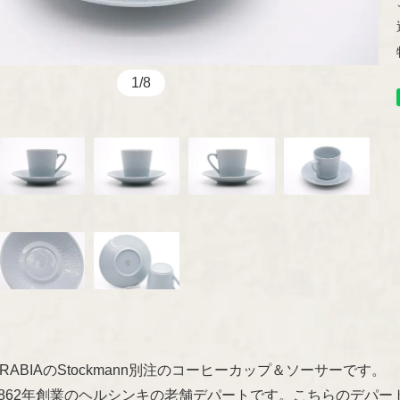
Kaj Franck
marimekko
aarikka
1/8
Other
ABIAのStockmann別注のコーヒーカップ＆ソーサーです。
nnは1862年創業のヘルシンキの老舗デパートです。こちらのデ