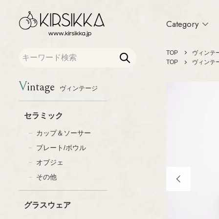
Category
TOP
ヴィンテ
TOP
ヴィンテ
Vintage
ヴィンテージ
セラミック
カトラリー
カップ＆ソーサー
ファブリック
セラミック
プレート/ボウル
テキスタイル
オブジェ
布製品
カップ＆ソーサー
その他
アクセサリー
プレート/ボウル
グラスウェア
木製品
オブジェ
グラス
インテリア/オブ
プレート/ボウル
その他
テーブルウェア
オブジェ
書籍
その他
グラスウェア
ポスター/ポストカー
琺瑯（ホーロー）