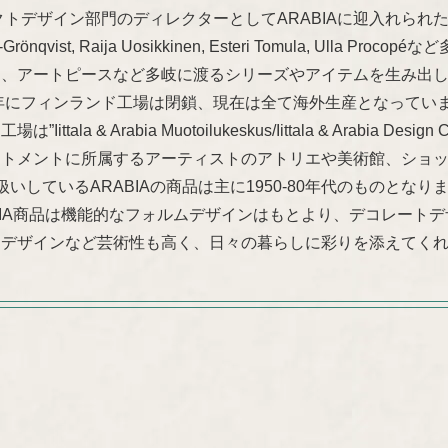
トデザイン部門のディレクターとしてARABIAに迎入れられたKaj Franc
Olin-Grönqvist, Raija Uosikkinen, Esteri Tomula,
ん、アートピースなど多岐に渡るシリーズやアイテムを生み出
6年にフィンランド工場は閉鎖、現在は全て海外生産となってい
ittala & Arabia Muotoilukeskus/Iittala & Arabia
ートメントに所属するアーティストのアトリエや美術館、ショ
取り扱いしているARABIAの商品は主に1950-80年代のものとなり
BIA商品は機能的なフォルムデザインはもとより、デコレート
るデザインなど芸術性も高く、日々の暮らしに彩りを添えてく