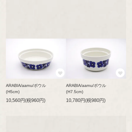
Riihimäen Lasi
Hilkka-Liisa Ahola
Jens H.Quistgaard
marimekko
Jorma Vennola
aarikka
Concept
Kaj Franck
Other
Shop Information
Lisa Larson
ARABIA/aamu/ボウル
ARABIA/aamu/ボウル
(H5cm)
(H7.5cm)
特定商取引法に基づく表記
Marianne Westman
10,560円(税960円)
10,780円(税980円)
Nanny Still
プライバシーポリシー