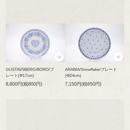
Oiva Toikka
Raija Uosikkinen
Richard Lindh
Stig Lindberg
Sylvia Leuchovius
GUSTAVSBERG/BORO/プ
ARABIA/Snowflake/プレート
レート(Φ17cm)
(Φ24cm)
Tapio Wirkkala
8,800円(税800円)
7,150円(税650円)
Timo Sarpaneva
Ulla Procopé