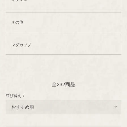
グラス
その他
プレート/ボウル
Designer
グラスウェア
琺瑯（ホーロー）
ARABIA
デザイナー
オブジェ
その他
その他
木製品
カトラリー
Aino/Alvar Aalto
GUSTAVSBERG
ファブリック
Birger Kaipiainen
ファブリック
マグカップ
テキスタイル
Rörstrand
布製品
ファッション
Esteri Tomula
アクセサリー
Upsala-Ekeby
書籍
Gunvor Olin-Grönqvist
木製品
（GEFLE/KARLSKRONA）
インテリア/オブジェ
全232商品
ペーパーグッズ
テーブルウェア
Heikki Orvola
書籍
並び替え：
iittala
その他
Helena Tynell
ポスター/ポストカード
Nuutajärvi
Heljä Liukko-Sundström