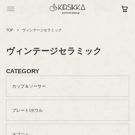
TOP
ヴィンテージセラミック
ヴィンテージセラミック
Log in
Contact
Sign up
Shopping Guide
CATEGORY
カップ＆ソーサー
Vintage
ヴィンテージ
Brand New
プレート/ボウル
セラミック
現行品
カップ＆ソーサー
プレート/ボウル
Brand
セラミック
グラスウェア
ブランド
オブジェ
オブジェ