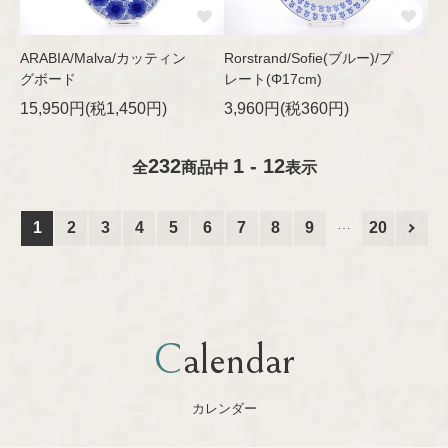
ARABIA/Malva/カッティン
Rorstrand/Sofie(ブルー)/プ
グボード
レート(Φ17cm)
15,950円(税1,450円)
3,960円(税360円)
232
1 - 12
全
商品中
表示
1
2
3
4
5
6
7
8
9
20
Calendar
カレンダー