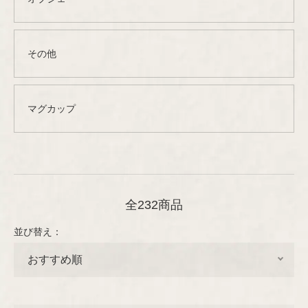
グラス
その他
プレート/ボウル
Designer
グラスウェア
琺瑯（ホーロー）
ARABIA
デザイナー
オブジェ
その他
その他
木製品
カトラリー
Aino/Alvar Aalto
GUSTAVSBERG
ファブリック
Birger Kaipiainen
ファブリック
マグカップ
テキスタイル
Rörstrand
布製品
ファッション
Esteri Tomula
アクセサリー
Upsala-Ekeby
書籍
Gunvor Olin-Grönqvist
木製品
（GEFLE/KARLSKRONA）
インテリア/オブジェ
全232商品
ペーパーグッズ
テーブルウェア
Heikki Orvola
書籍
並び替え：
iittala
その他
Helena Tynell
ポスター/ポストカード
Nuutajärvi
Heljä Liukko-Sundström