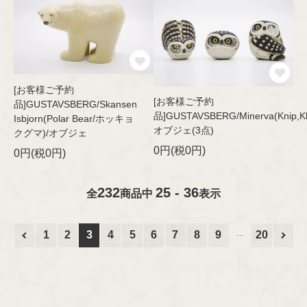
[お客様ご予約
[お客様ご予約
品]GUSTAVSBERG/Skansen
品]GUSTAVSBERG/Minerva(Knip,Klo
Isbjorn(Polar Bear/ホッキョ
オブジェ(3点)
クグマ)/オブジェ
0円(税0円)
0円(税0円)
232
25 - 36
全
商品中
表示
1
2
3
4
5
6
7
8
9
20