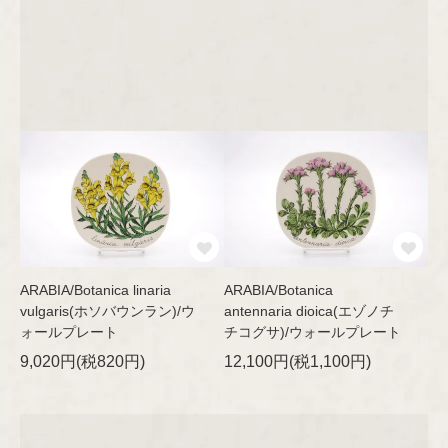
Riihimäen Lasi
Hilkka-Liisa Ahola
Jens H.Quistgaard
marimekko
Jorma Vennola
aarikka
Concept
Kaj Franck
Other
Shop Information
Lisa Larson
ARABIA/Botanica linaria
ARABIA/Botanica
vulgaris(ホソバウンラン)/ウ
antennaria dioica(エゾノチ
特定商取引法に基づく表記
ォールプレート
チコグサ)/ウォールプレート
Marianne Westman
9,020円(税820円)
12,100円(税1,100円)
Nanny Still
プライバシーポリシー