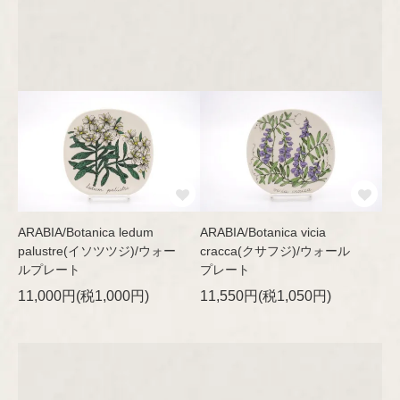
Oiva Toikka
Raija Uosikkinen
Richard Lindh
Stig Lindberg
Sylvia Leuchovius
ARABIA/Botanica ledum
ARABIA/Botanica vicia
palustre(イソツツジ)/ウォー
cracca(クサフジ)/ウォール
Tapio Wirkkala
ルプレート
プレート
11,000円(税1,000円)
11,550円(税1,050円)
Timo Sarpaneva
Ulla Procopé