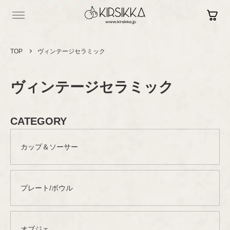
TOP
ヴィンテージセラミック
ヴィンテージセラミック
Log in
Contact
Sign up
Shopping Guide
CATEGORY
カップ＆ソーサー
Vintage
ヴィンテージ
Brand New
プレート/ボウル
セラミック
現行品
カップ＆ソーサー
プレート/ボウル
Brand
セラミック
グラスウェア
ブランド
オブジェ
オブジェ