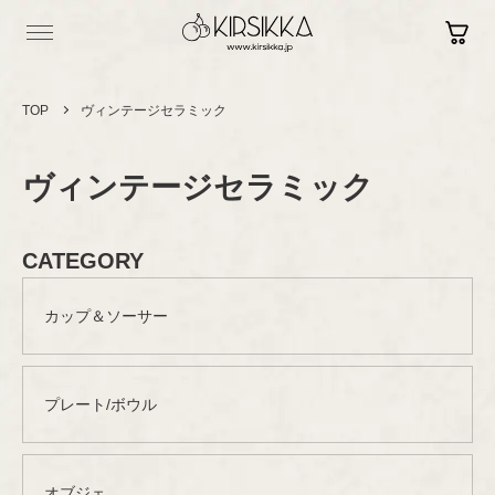
TOP
ヴィンテージセラミック
ヴィンテージセラミック
Log in
Contact
Sign up
Shopping Guide
CATEGORY
カップ＆ソーサー
Vintage
ヴィンテージ
Brand New
プレート/ボウル
セラミック
現行品
カップ＆ソーサー
プレート/ボウル
Brand
セラミック
グラスウェア
ブランド
オブジェ
オブジェ