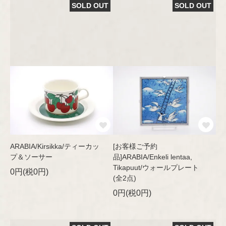
SOLD OUT
SOLD OUT
Riihimäen Lasi
Hilkka-Liisa Ahola
Jens H.Quistgaard
marimekko
Jorma Vennola
aarikka
Concept
Kaj Franck
Other
Shop Information
Lisa Larson
ARABIA/Kirsikka/ティーカッ
[お客様ご予約
プ＆ソーサー
品]ARABIA/Enkeli lentaa,
特定商取引法に基づく表記
Tikapuut/ウォールプレート
Marianne Westman
0円(税0円)
(全2点)
0円(税0円)
Nanny Still
プライバシーポリシー