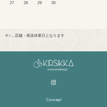
27
28
29
30
※
■
…店舗・発送休業日となります
Concept