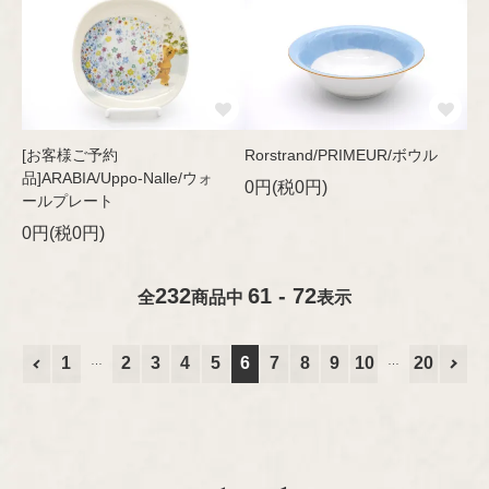
[お客様ご予約
Rorstrand/PRIMEUR/ボウル
品]ARABIA/Uppo-Nalle/ウォ
0円(税0円)
ールプレート
0円(税0円)
232
61 - 72
全
商品中
表示
1
2
3
4
5
6
7
8
9
10
20