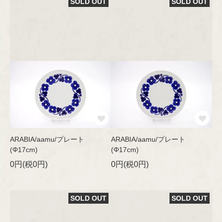
Oiva Toikka
SOLD OUT
SOLD OUT
Raija Uosikkinen
Richard Lindh
Stig Lindberg
Sylvia Leuchovius
ARABIA/aamu/プレート
ARABIA/aamu/プレート
Tapio Wirkkala
(Φ17cm)
(Φ17cm)
0円(税0円)
0円(税0円)
Timo Sarpaneva
Ulla Procopé
SOLD OUT
SOLD OUT