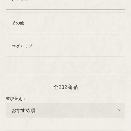
グラス
その他
プレート/ボウル
Designer
グラスウェア
琺瑯（ホーロー）
ARABIA
デザイナー
オブジェ
その他
その他
木製品
カトラリー
Aino/Alvar Aalto
GUSTAVSBERG
ファブリック
Birger Kaipiainen
ファブリック
マグカップ
テキスタイル
Rörstrand
布製品
ファッション
Esteri Tomula
アクセサリー
Upsala-Ekeby
書籍
Gunvor Olin-Grönqvist
木製品
（GEFLE/KARLSKRONA）
インテリア/オブジェ
全232商品
ペーパーグッズ
テーブルウェア
Heikki Orvola
書籍
並び替え：
iittala
その他
Helena Tynell
ポスター/ポストカード
Nuutajärvi
Heljä Liukko-Sundström